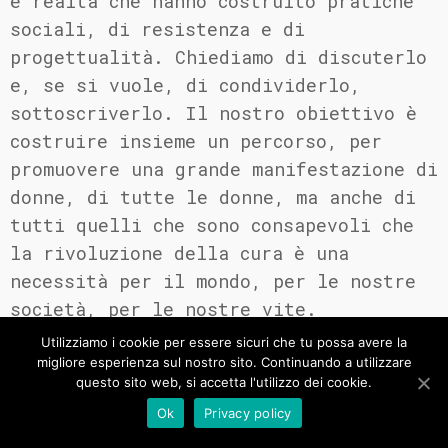
e realtà che hanno costruito pratiche
sociali, di resistenza e di
progettualità. Chiediamo di discuterlo
e, se si vuole, di condividerlo,
sottoscriverlo. Il nostro obiettivo è
costruire insieme un percorso, per
promuovere una grande manifestazione di
donne, di tutte le donne, ma anche di
tutti quelli che sono consapevoli che
la rivoluzione della cura è una
necessità per il mondo, per le nostre
società, per le nostre vite.
Utilizziamo i cookie per essere sicuri che tu possa avere la
migliore esperienza sul nostro sito. Continuando a utilizzare
questo sito web, si accetta l'utilizzo dei cookie.
Adesioni:
Ok
Privacy policy
Maura Cossutta, Michela Cicculli, Ada