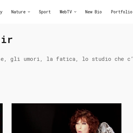
y
Nature
Sport
WebTV
New Bio
Portfolio
air
te, gli umori, la fatica, lo studio che c
.