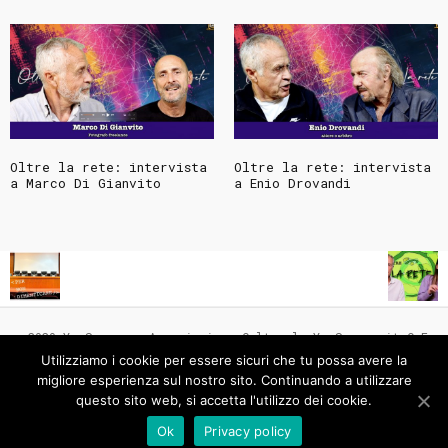
Oltre la rete: intervista
Oltre la rete: intervista
a Marco Di Gianvito
a Enio Drovandi
© 2020 YouSquare - Associazione Culturale YouSquare.it C.F.
97977290580
Utilizziamo i cookie per essere sicuri che tu possa avere la
Powered by Saturno Consulting for Yousquare.it - Puoi
migliore esperienza sul nostro sito. Continuando a utilizzare
scriverci a:
we@yousquare.it
questo sito web, si accetta l'utilizzo dei cookie.
Ok
Privacy policy
Seguici su: