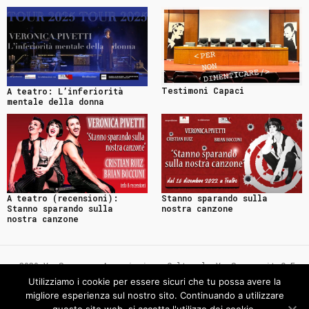
Testimoni Capaci
A teatro: L’inferiorità
mentale della donna
A teatro (recensioni):
Stanno sparando sulla
Stanno sparando sulla
nostra canzone
nostra canzone
© 2020 YouSquare - Associazione Culturale YouSquare.it C.F.
97977290580
Utilizziamo i cookie per essere sicuri che tu possa avere la
Powered by Saturno Consulting for Yousquare.it - Puoi
migliore esperienza sul nostro sito. Continuando a utilizzare
scriverci a:
we@yousquare.it